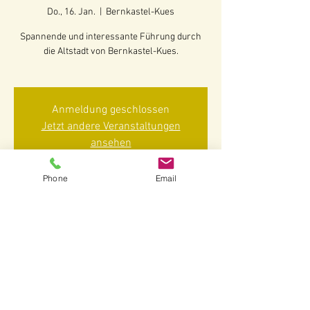
Do., 16. Jan.
  |  
Bernkastel-Kues
Spannende und interessante Führung durch
die Altstadt von Bernkastel-Kues.
Anmeldung geschlossen
Jetzt andere Veranstaltungen
ansehen
Phone
Email
Zeit & Ort
16. Jan. 2025, 14:30 – 16:00
Bernkastel-Kues, 54470 Bernkastel-Kues-
Bernkastel, Deutschland