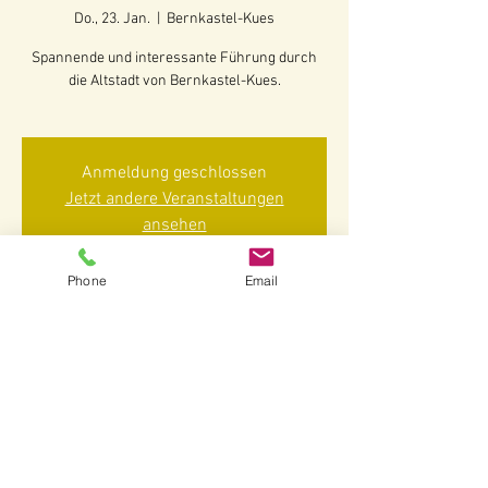
Do., 23. Jan.
  |  
Bernkastel-Kues
Spannende und interessante Führung durch
die Altstadt von Bernkastel-Kues.
Anmeldung geschlossen
Jetzt andere Veranstaltungen
ansehen
Phone
Email
Zeit & Ort
23. Jan. 2025, 14:30 – 16:00
Bernkastel-Kues, 54470 Bernkastel-Kues-
Bernkastel, Deutschland