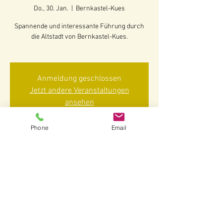
Do., 30. Jan.
  |  
Bernkastel-Kues
Spannende und interessante Führung durch
die Altstadt von Bernkastel-Kues.
Anmeldung geschlossen
Jetzt andere Veranstaltungen
ansehen
Phone
Email
Zeit & Ort
30. Jan. 2025, 14:30 – 16:00
Bernkastel-Kues, 54470 Bernkastel-Kues-
Bernkastel, Deutschland