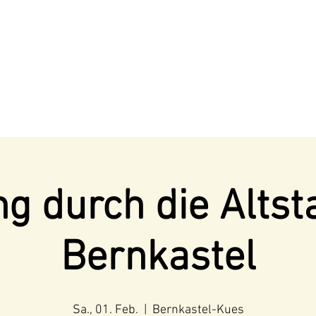
g durch die Altst
Bernkastel
Sa., 01. Feb.
  |  
Bernkastel-Kues