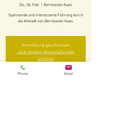
Do., 06. Feb.
  |  
Bernkastel-Kues
Spannende und interessante Führung durch
die Altstadt von Bernkastel-Kues.
Anmeldung geschlossen
Jetzt andere Veranstaltungen
ansehen
Phone
Email
Zeit & Ort
06. Feb. 2025, 14:30 – 16:00
Bernkastel-Kues, 54470 Bernkastel-Kues-
Bernkastel, Deutschland