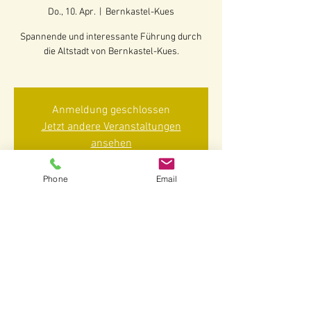
Do., 10. Apr.
  |  
Bernkastel-Kues
Spannende und interessante Führung durch
die Altstadt von Bernkastel-Kues.
Anmeldung geschlossen
Jetzt andere Veranstaltungen
ansehen
Phone
Email
Zeit & Ort
10. Apr. 2025, 14:30 – 16:00
Bernkastel-Kues, 54470 Bernkastel-Kues-
Bernkastel, Deutschland