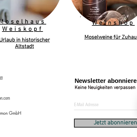
Moselhaus
Weinshop
Weiskopf
Moselweine für Zuhau
Urlaub in historischer
Altstadt
on
Newsletter abonnier
Keine Neuigkeiten verpassen
on.com
Simon GmbH
Jetzt abonnieren