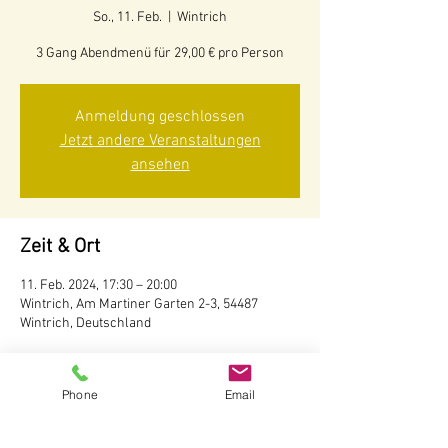
So., 11. Feb.
  |  
Wintrich
3 Gang Abendmenü für 29,00 € pro Person
Anmeldung geschlossen
Jetzt andere Veranstaltungen
ansehen
Zeit & Ort
11. Feb. 2024, 17:30 – 20:00
Wintrich, Am Martiner Garten 2-3, 54487
Wintrich, Deutschland
Über die Veranstaltung
Phone
Email
Im Januar & Februar bieten wir an
verschiedenen Tagen zum Wochenende hin ein