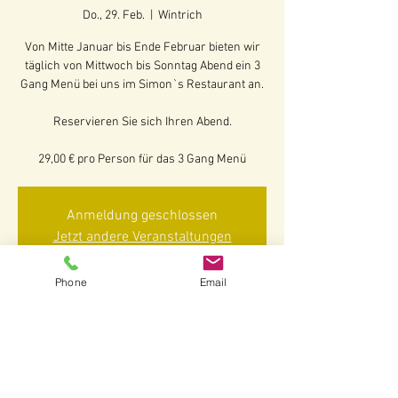
Do., 29. Feb.
  |  
Wintrich
Von Mitte Januar bis Ende Februar bieten wir
täglich von Mittwoch bis Sonntag Abend ein 3
Gang Menü bei uns im Simon`s Restaurant an.
Reservieren Sie sich Ihren Abend.
29,00 € pro Person für das 3 Gang Menü
Anmeldung geschlossen
Jetzt andere Veranstaltungen
ansehen
Phone
Email
Zeit & Ort
29. Feb. 2024, 17:30 – 20:00
Wintrich, Am Martiner Garten 2-3, 54487