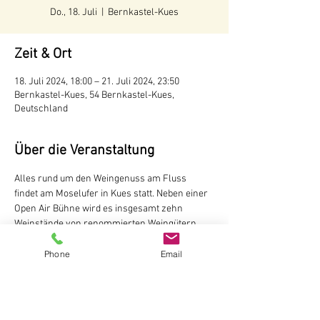
Do., 18. Juli
  |  
Bernkastel-Kues
Zeit & Ort
18. Juli 2024, 18:00 – 21. Juli 2024, 23:50
Bernkastel-Kues, 54 Bernkastel-Kues,
Deutschland
Über die Veranstaltung
Alles rund um den Weingenuss am Fluss 
findet am Moselufer in Kues statt. Neben einer 
Open Air Bühne wird es insgesamt zehn 
Weinstände von renommierten Weingütern 
aus der Stadt geben. Dazu noch eine Vielzahl 
von Essensständen auf der kulinarischen 
Phone
Email
Meile. Das Areal am Kueser Moselufer bietet 
einen einmaligen Blick auf die mittelalterliche 
Stadt Bernkastel mit ihrem Wahrzeichen der 
Burg Landshut – gelegen in mitten der 