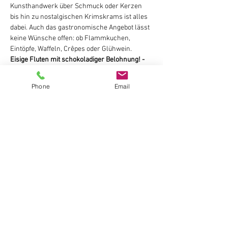
Kunsthandwerk über Schmuck oder Kerzen 
bis hin zu nostalgischen Krimskrams ist alles 
dabei. Auch das gastronomische Angebot lässt 
keine Wünsche offen: ob Flammkuchen, 
Eintöpfe, Waffeln, Crêpes oder Glühwein.
Eisige Fluten mit schokoladiger Belohnung! - 
Fackelschwimmen am 7. Dezember!
Das Fackelschwimmen durch die eisige Mosel 
Phone
Email
ist seit Jahren ein Highlight. Über 100 
Sporttaucher begleiten den Nikolaus auf 
seinem Weg vom Kueser Hafen zum 
Bernkasteler Moselufer. Nach der sicheren 
Ankunft am Moselufer verteilt der Nikolaus 
Geschenke an die kleinen Besucher.
Überlebensgroß und Schön zum Gucken!
Der größte Adventskalender der Moselregion 
steht am Marktplatz in Bernkastel. In den 
Fenstern des historischen Fachwerkhauses 
der Adler-Apotheke öffnet sich in…
Mehr anzeigen