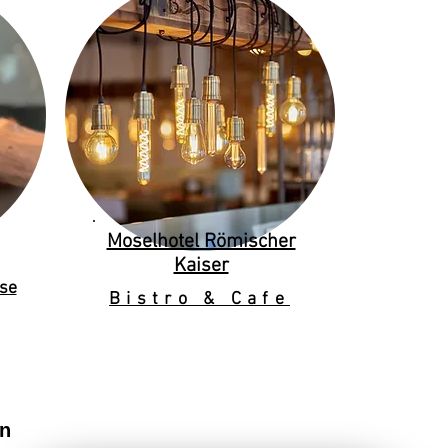
Moselhotel Römischer
Kaiser
se
Bistro & Cafe
en