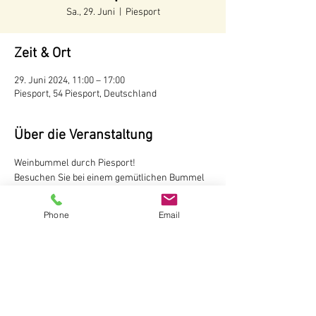
Sa., 29. Juni
  |  
Piesport
Zeit & Ort
29. Juni 2024, 11:00 – 17:00
Piesport, 54 Piesport, Deutschland
Über die Veranstaltung
Weinbummel durch Piesport!
Besuchen Sie bei einem gemütlichen Bummel 
durch Piesport fünf unserer Winzer und 
probieren dort jeweils 2 Weine.
Phone
Email
Kartenverkauf in der Touristinformation 
Piesport/Minheim oder im 
Online-Shop 
18 € pro Person
Der Weinbummel ist nicht geführt.
Touristinformation Piesport/Minheim
Mehr anzeigen