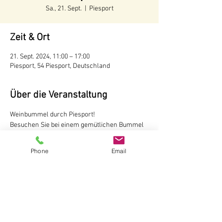
Sa., 21. Sept.
  |  
Piesport
Zeit & Ort
21. Sept. 2024, 11:00 – 17:00
Piesport, 54 Piesport, Deutschland
Über die Veranstaltung
Weinbummel durch Piesport!
Besuchen Sie bei einem gemütlichen Bummel 
durch Piesport fünf unserer Winzer und 
probieren dort jeweils 2 Weine.
Phone
Email
Kartenverkauf in der Touristinformation 
Piesport/Minheim oder im 
Online-Shop 
18 € pro Person
Der Weinbummel ist nicht geführt.
Touristinformation Piesport/Minheim
Mehr anzeigen