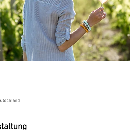
0
eutschland
staltung