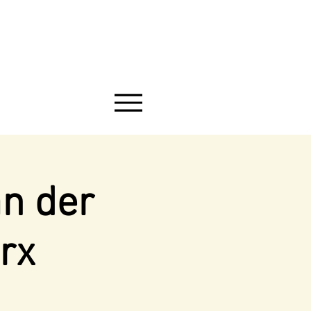
an der
rx