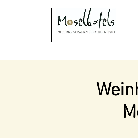
Weinh
M