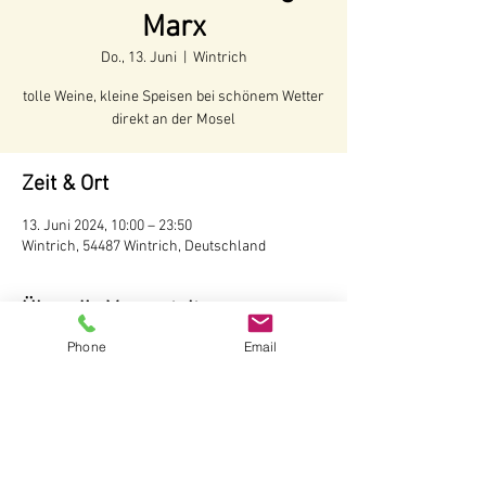
Marx
Do., 13. Juni
  |  
Wintrich
tolle Weine, kleine Speisen bei schönem Wetter
direkt an der Mosel
Zeit & Ort
13. Juni 2024, 10:00 – 23:50
Wintrich, 54487 Wintrich, Deutschland
Über die Veranstaltung
Phone
Email
Voraussichtliche Öffnungszeiten:
Juni - Anfang Oktober 2024
Öffnungszeiten:
Täglich ab 10 Uhr
Wir behalten uns vor, bei schlechtem Wetter 
die Hütte nicht zu öffnen.
