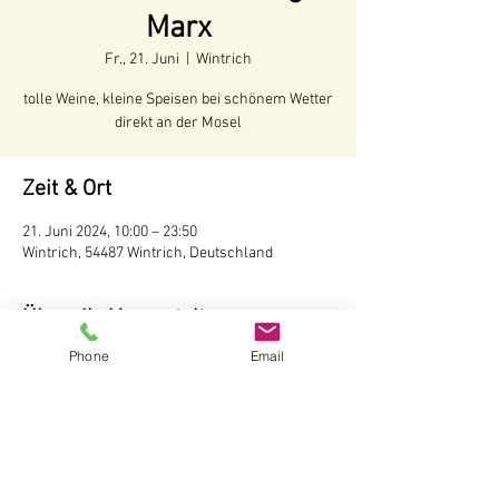
Marx
Fr., 21. Juni
  |  
Wintrich
tolle Weine, kleine Speisen bei schönem Wetter
direkt an der Mosel
Zeit & Ort
21. Juni 2024, 10:00 – 23:50
Wintrich, 54487 Wintrich, Deutschland
Über die Veranstaltung
Phone
Email
Voraussichtliche Öffnungszeiten:
Juni - Anfang Oktober 2024
Öffnungszeiten:
Täglich ab 10 Uhr
Wir behalten uns vor, bei schlechtem Wetter 
die Hütte nicht zu öffnen.
