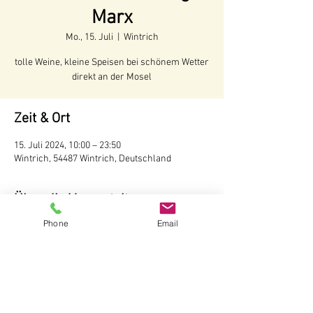
Marx
Mo., 15. Juli
  |  
Wintrich
tolle Weine, kleine Speisen bei schönem Wetter
direkt an der Mosel
Zeit & Ort
15. Juli 2024, 10:00 – 23:50
Wintrich, 54487 Wintrich, Deutschland
Über die Veranstaltung
Phone
Email
Voraussichtliche Öffnungszeiten:
Juni - Anfang Oktober 2024
Öffnungszeiten:
Täglich ab 10 Uhr
Wir behalten uns vor, bei schlechtem Wetter 
die Hütte nicht zu öffnen.
