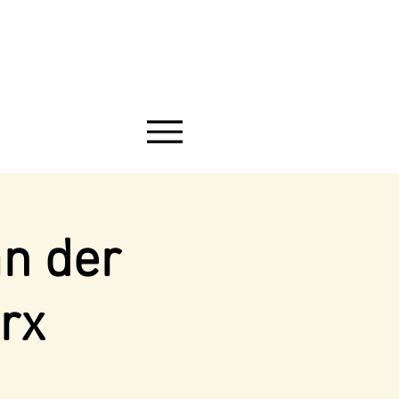
an der
rx