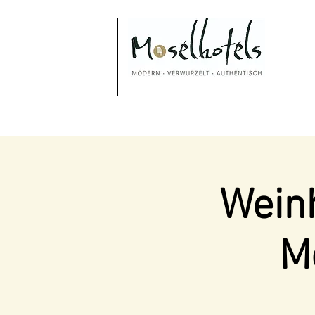
Weinh
M