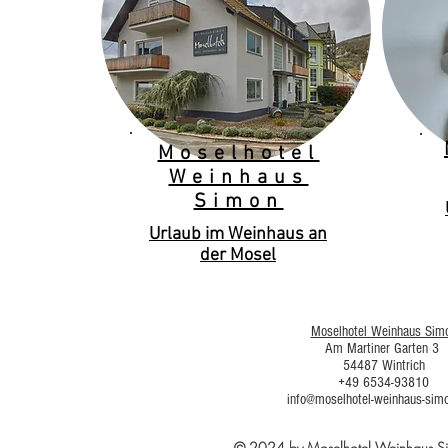
Moselhotel
Weinhaus
Simon
Urlaub im Weinhaus an
der Mosel
Moselhotel Weinhaus Sim
Am Martiner Garten 3
54487 Wintrich
+49 6534-93810
info@moselhotel-weinhaus-sim
© 2024 by Moselhotel Weinhaus 