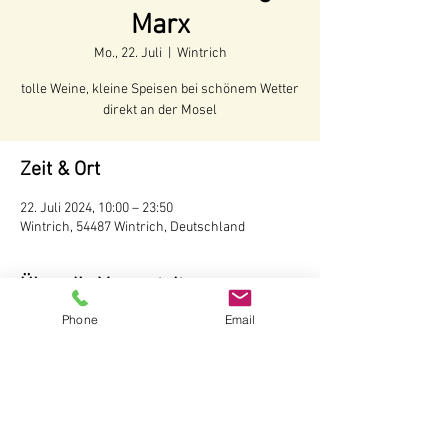
Marx
Mo., 22. Juli
  |  
Wintrich
tolle Weine, kleine Speisen bei schönem Wetter
direkt an der Mosel
Zeit & Ort
22. Juli 2024, 10:00 – 23:50
Wintrich, 54487 Wintrich, Deutschland
Über die Veranstaltung
Phone
Email
Voraussichtliche Öffnungszeiten:
Juni - Anfang Oktober 2024
Öffnungszeiten:
Täglich ab 10 Uhr
Wir behalten uns vor, bei schlechtem Wetter 
die Hütte nicht zu öffnen.
