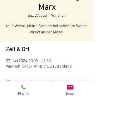
Marx
Sa., 27. Juli
  |  
Wintrich
tolle Weine, kleine Speisen bei schönem Wetter
direkt an der Mosel
Zeit & Ort
27. Juli 2024, 10:00 – 23:50
Wintrich, 54487 Wintrich, Deutschland
Über die Veranstaltung
Phone
Email
Voraussichtliche Öffnungszeiten:
Juni - Anfang Oktober 2024
Öffnungszeiten:
Täglich ab 10 Uhr
Wir behalten uns vor, bei schlechtem Wetter 
die Hütte nicht zu öffnen.
