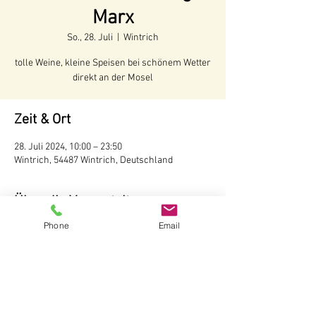
Marx
So., 28. Juli
  |  
Wintrich
tolle Weine, kleine Speisen bei schönem Wetter
direkt an der Mosel
Zeit & Ort
28. Juli 2024, 10:00 – 23:50
Wintrich, 54487 Wintrich, Deutschland
Über die Veranstaltung
Phone
Email
Voraussichtliche Öffnungszeiten:
Juni - Anfang Oktober 2024
Öffnungszeiten:
Täglich ab 10 Uhr
Wir behalten uns vor, bei schlechtem Wetter 
die Hütte nicht zu öffnen.
