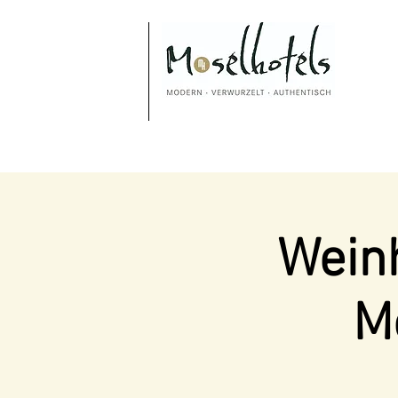
Weinh
M