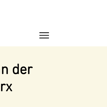
an der
rx