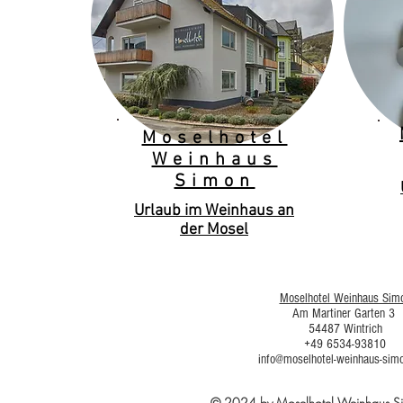
Moselhotel
Weinhaus
Simon
Urlaub im Weinhaus an
der Mosel
Moselhotel Weinhaus Sim
Am Martiner Garten 3
54487 Wintrich
+49 6534-93810
info@moselhotel-weinhaus-sim
© 2024 by Moselhotel Weinhaus 