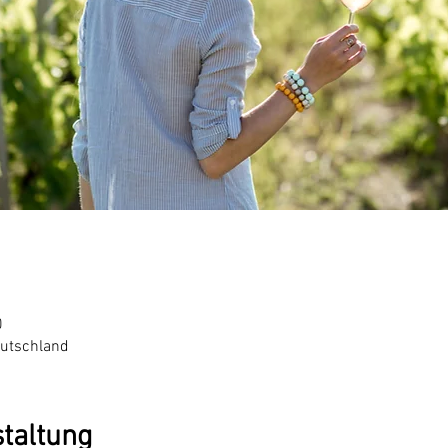
0
eutschland
staltung