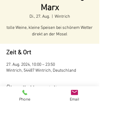
Marx
Di., 27. Aug.
  |  
Wintrich
tolle Weine, kleine Speisen bei schönem Wetter
direkt an der Mosel
Zeit & Ort
27. Aug. 2024, 10:00 – 23:50
Wintrich, 54487 Wintrich, Deutschland
Über die Veranstaltung
Phone
Email
Voraussichtliche Öffnungszeiten:
Juni - Anfang Oktober 2024
Öffnungszeiten:
Täglich ab 10 Uhr
Wir behalten uns vor, bei schlechtem Wetter 
die Hütte nicht zu öffnen.
