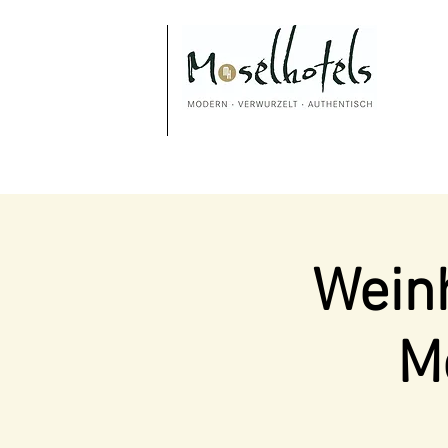
Weinh
M