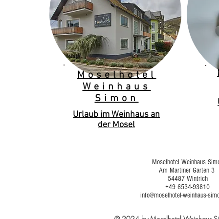
Moselhotel
Weinhaus
Simon
Urlaub im Weinhaus an
der Mosel
Moselhotel Weinhaus Sim
Am Martiner Garten 3
54487 Wintrich
+49 6534-93810
info@moselhotel-weinhaus-sim
© 2024 by Moselhotel Weinhaus 