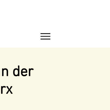
an der
rx