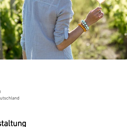
0
eutschland
staltung