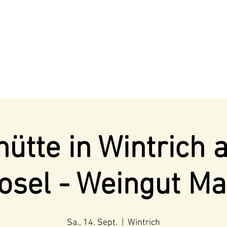
ütte in Wintrich 
osel - Weingut Ma
Sa., 14. Sept.
  |  
Wintrich