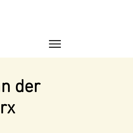
an der
rx