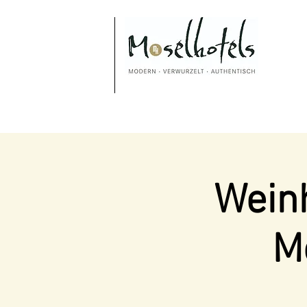
Weinh
M