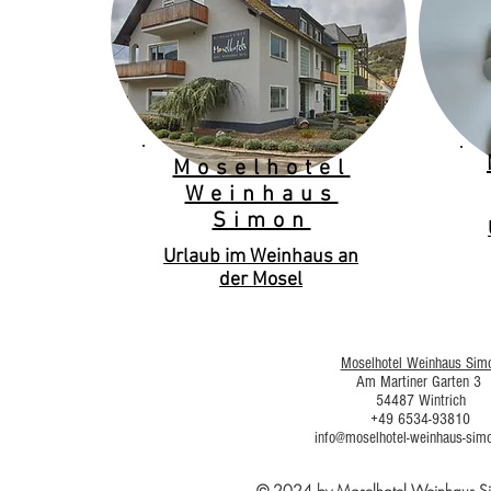
Moselhotel
Weinhaus
Simon
Urlaub im Weinhaus an
der Mosel
Moselhotel Weinhaus Sim
Am Martiner Garten 3
54487 Wintrich
+49 6534-93810
info@moselhotel-weinhaus-sim
© 2024 by Moselhotel Weinhaus 