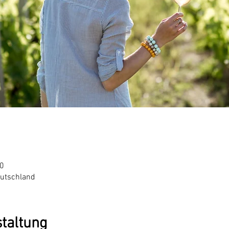
50
eutschland
staltung