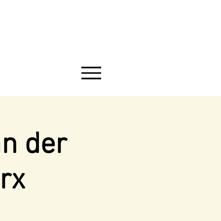
an der
rx