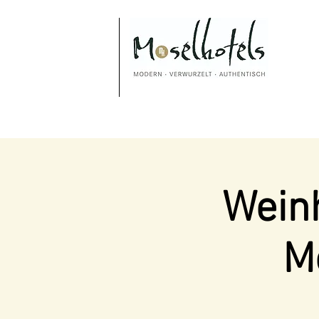
Weinh
M