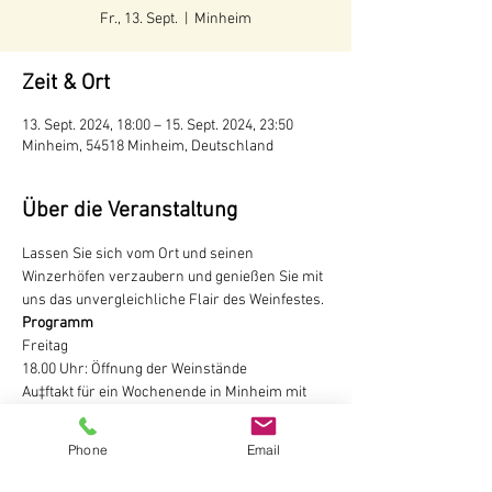
Fr., 13. Sept.
  |  
Minheim
Zeit & Ort
13. Sept. 2024, 18:00 – 15. Sept. 2024, 23:50
Minheim, 54518 Minheim, Deutschland
Über die Veranstaltung
Lassen Sie sich vom Ort und seinen 
Winzerhöfen verzaubern und genießen Sie mit 
uns das unvergleichliche Flair des Weinfestes.
Programm
Freitag

18.00 Uhr: Öffnung der Weinstände
Au‡ftakt für ein Wochenende in Minheim mit 
Wein, Musik und leckeren Gaumenfreuden in 
den Winzerhöfen. Samstag und Sonntag sind 
Phone
Email
die Winzerhöfe und die Marktstände ab 11:00 
Uhr für Sie geöffnet. Die Moselweinstraße ist 