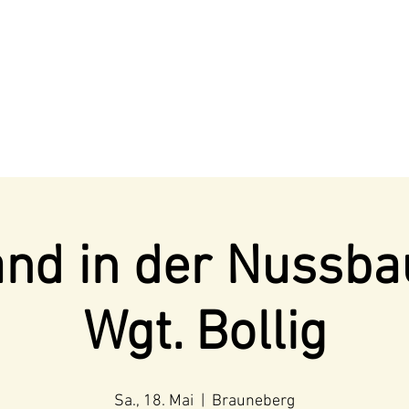
nd in der Nussb
Wgt. Bollig
Sa., 18. Mai
  |  
Brauneberg