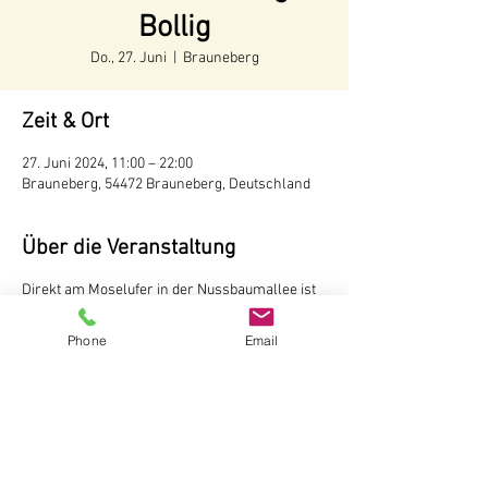
Bollig
Do., 27. Juni
  |  
Brauneberg
Zeit & Ort
27. Juni 2024, 11:00 – 22:00
Brauneberg, 54472 Brauneberg, Deutschland
Über die Veranstaltung
Direkt am Moselufer in der Nussbaumallee ist
unser Weinstand aufgebaut. Hier können Sie
Weine und Sekte vom Weingut Andreas Bollig,
Phone
Email
Brauneberg probieren Der Weinstand ist
während der Tourismussaison von Mai bis
Oktober
ab 11 Uhr
geöffnet.
Weingut Andreas Bollig
Im Kirchenfeld 1
54472 Brauneberg