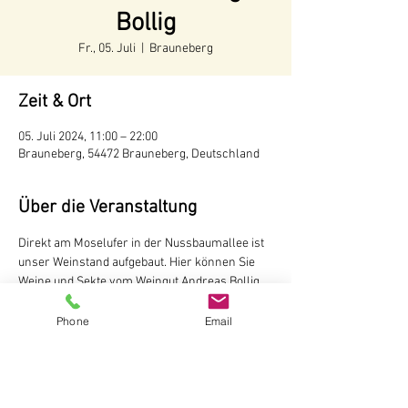
Bollig
Fr., 05. Juli
  |  
Brauneberg
Zeit & Ort
05. Juli 2024, 11:00 – 22:00
Brauneberg, 54472 Brauneberg, Deutschland
Über die Veranstaltung
Direkt am Moselufer in der Nussbaumallee ist 
unser Weinstand aufgebaut. Hier können Sie 
Weine und Sekte vom Weingut Andreas Bollig, 
Brauneberg probieren

Der Weinstand ist während der 
Phone
Email
Tourismussaison von Mai bis Oktober
 ab 11 
Uhr
 geöffnet.
Weingut Andreas Bollig
Im Kirchenfeld 1