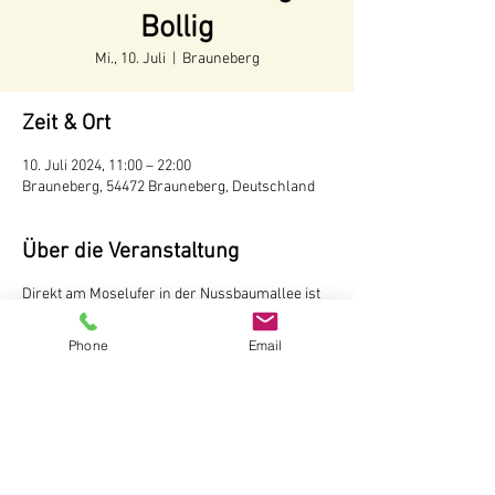
Bollig
Mi., 10. Juli
  |  
Brauneberg
Zeit & Ort
10. Juli 2024, 11:00 – 22:00
Brauneberg, 54472 Brauneberg, Deutschland
Über die Veranstaltung
Direkt am Moselufer in der Nussbaumallee ist
unser Weinstand aufgebaut. Hier können Sie
Weine und Sekte vom Weingut Andreas Bollig,
Phone
Email
Brauneberg probieren Der Weinstand ist
während der Tourismussaison von Mai bis
Oktober
ab 11 Uhr
geöffnet.
Weingut Andreas Bollig
Im Kirchenfeld 1
54472 Brauneberg