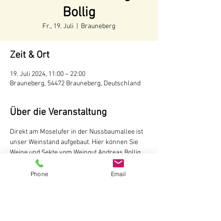
Bollig
Fr., 19. Juli
  |  
Brauneberg
Zeit & Ort
19. Juli 2024, 11:00 – 22:00
Brauneberg, 54472 Brauneberg, Deutschland
Über die Veranstaltung
Direkt am Moselufer in der Nussbaumallee ist 
unser Weinstand aufgebaut. Hier können Sie 
Weine und Sekte vom Weingut Andreas Bollig, 
Brauneberg probieren

Der Weinstand ist während der 
Phone
Email
Tourismussaison von Mai bis Oktober
 ab 11 
Uhr
 geöffnet.
Weingut Andreas Bollig
Im Kirchenfeld 1