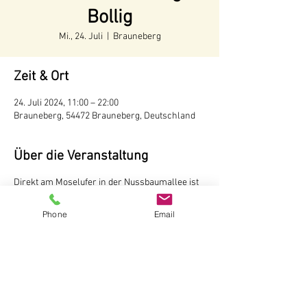
Bollig
Mi., 24. Juli
  |  
Brauneberg
Zeit & Ort
24. Juli 2024, 11:00 – 22:00
Brauneberg, 54472 Brauneberg, Deutschland
Über die Veranstaltung
Direkt am Moselufer in der Nussbaumallee ist
unser Weinstand aufgebaut. Hier können Sie
Weine und Sekte vom Weingut Andreas Bollig,
Phone
Email
Brauneberg probieren Der Weinstand ist
während der Tourismussaison von Mai bis
Oktober
ab 11 Uhr
geöffnet.
Weingut Andreas Bollig
Im Kirchenfeld 1
54472 Brauneberg