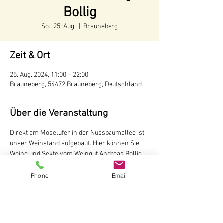
Bollig
So., 25. Aug.
  |  
Brauneberg
Zeit & Ort
25. Aug. 2024, 11:00 – 22:00
Brauneberg, 54472 Brauneberg, Deutschland
Über die Veranstaltung
Direkt am Moselufer in der Nussbaumallee ist 
unser Weinstand aufgebaut. Hier können Sie 
Weine und Sekte vom Weingut Andreas Bollig, 
Brauneberg probieren

Der Weinstand ist während der 
Phone
Email
Tourismussaison von Mai bis Oktober
 ab 11 
Uhr
 geöffnet.
Weingut Andreas Bollig
Im Kirchenfeld 1