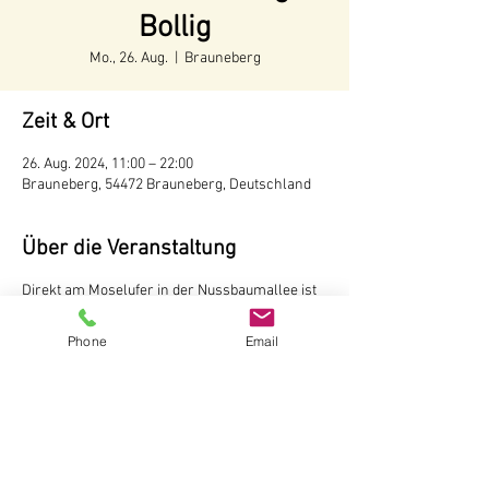
Bollig
Mo., 26. Aug.
  |  
Brauneberg
Zeit & Ort
26. Aug. 2024, 11:00 – 22:00
Brauneberg, 54472 Brauneberg, Deutschland
Über die Veranstaltung
Direkt am Moselufer in der Nussbaumallee ist
unser Weinstand aufgebaut. Hier können Sie
Weine und Sekte vom Weingut Andreas Bollig,
Phone
Email
Brauneberg probieren Der Weinstand ist
während der Tourismussaison von Mai bis
Oktober
ab 11 Uhr
geöffnet.
Weingut Andreas Bollig
Im Kirchenfeld 1
54472 Brauneberg