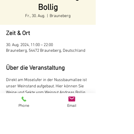
Bollig
Fr., 30. Aug.
  |  
Brauneberg
Zeit & Ort
30. Aug. 2024, 11:00 – 22:00
Brauneberg, 54472 Brauneberg, Deutschland
Über die Veranstaltung
Direkt am Moselufer in der Nussbaumallee ist 
unser Weinstand aufgebaut. Hier können Sie 
Weine und Sekte vom Weingut Andreas Bollig, 
Brauneberg probieren

Der Weinstand ist während der 
Phone
Email
Tourismussaison von Mai bis Oktober
 geöffnet.
ab 11 Uhr
Weingut Andreas Bollig
Im Kirchenfeld 1