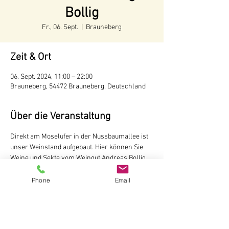
Bollig
Fr., 06. Sept.
  |  
Brauneberg
Zeit & Ort
06. Sept. 2024, 11:00 – 22:00
Brauneberg, 54472 Brauneberg, Deutschland
Über die Veranstaltung
Direkt am Moselufer in der Nussbaumallee ist 
unser Weinstand aufgebaut. Hier können Sie 
Weine und Sekte vom Weingut Andreas Bollig, 
Brauneberg probieren

Der Weinstand ist während der 
Phone
Email
Tourismussaison von Mai bis Oktober
 ab 11 
Uhr
 geöffnet.
Weingut Andreas Bollig
Im Kirchenfeld 1