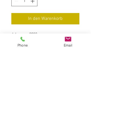
In den Warenkorb
Jahrgang: 2023er
Phone
Email
Prädikatswein
Wintricher Großer Herrgott
Restsüße 21,3 g/Säure 7,6g/Alk. 10 %
(Literpreis 12,26 €)
Füllmenge: 0,75 l
Preis: 9,20 EUR
inkl. 19 % MwSt. zzgl. Versandkosten
Grundpreis: 12,26 EUR / Liter
Lieferinformationen