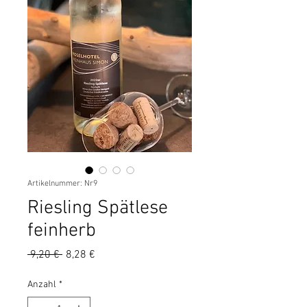
Artikelnummer: Nr9
Riesling Spätlese
feinherb
Standardpreis
Sale-
 9,20 € 
8,28 €
Preis
Anzahl
*